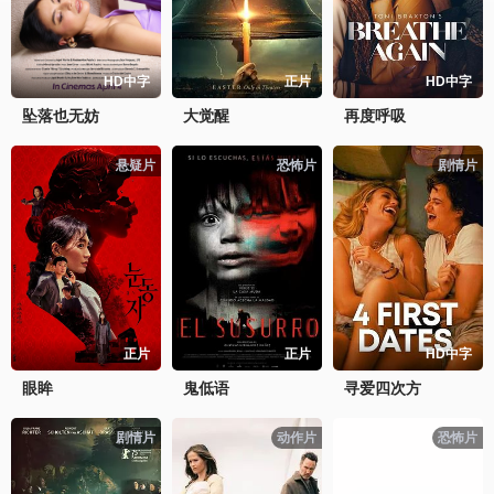
HD中字
正片
HD中字
坠落也无妨
大觉醒
再度呼吸
悬疑片
恐怖片
剧情片
正片
正片
HD中字
眼眸
鬼低语
寻爱四次方
剧情片
动作片
恐怖片