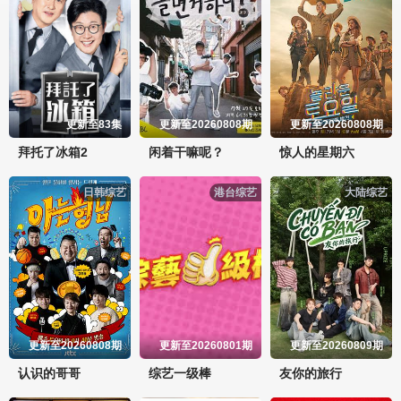
更新至83集
更新至20260808期
更新至20260808期
拜托了冰箱2
闲着干嘛呢？
惊人的星期六
日韩综艺
港台综艺
大陆综艺
更新至20260808期
更新至20260801期
更新至20260809期
认识的哥哥
综艺一级棒
友你的旅行