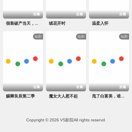
全集
全集
全集
绒花开时
温柔入怀
假装破产当天，前妻找上门
短剧
短剧
短剧
全集
全集
全集
赐卿良辰第二季
魔女大人惹不起
甩了白富美，谁让我是大反派
Copyright © 2026
VS影院
All rights reservd.