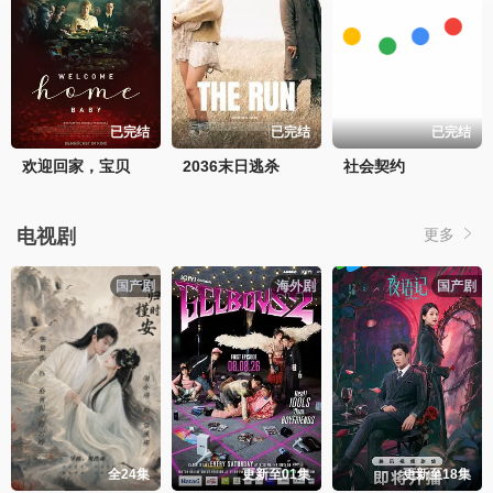
已完结
已完结
已完结
欢迎回家，宝贝
2036末日逃杀
社会契约
电视剧
更多
国产剧
海外剧
国产剧
全24集
更新至01集
更新至18集