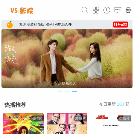
欢迎安装精简版[橘子TV]电影APP
治愈系恋人
今日更新
103
部
热播推荐
动作片
爱情片
动画片