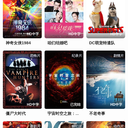
HD中字
HD中字
HD中字
神奇女侠1984
咱们结婚吧
DC萌宠特遣队
恐怖片
纪录片
剧情片
HD中字
已完结
HD中字
僵尸大时代
不老奇事
宇宙时空之旅：未知世界
喜剧片
科幻片
动作片