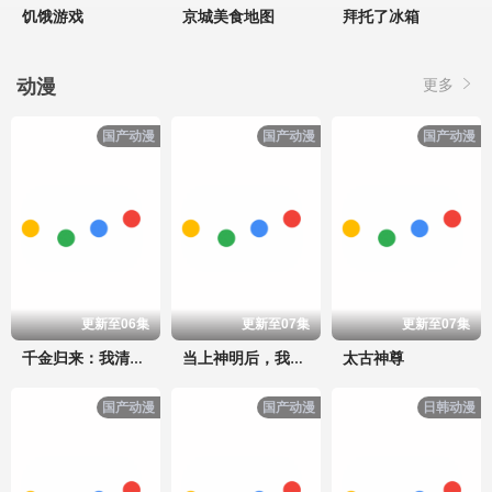
饥饿游戏
京城美食地图
拜托了冰箱
动漫
更多
国产动漫
国产动漫
国产动漫
更新至06集
更新至07集
更新至07集
太古神尊
千金归来：我清算了枕边人
当上神明后，我带着信徒干翻了废土
国产动漫
国产动漫
日韩动漫